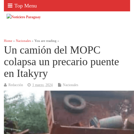
Top Menu
Home
»
Nacionales
» You are reading »
Un camión del MOPC
colapsa un precario puente
en Itakyry
Redacción
1 marzo, 2024
Nacionales