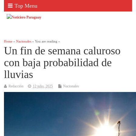
Top Menu
Home
»
Nacionales
» You are reading »
Un fin de semana caluroso
con baja probabilidad de
lluvias
Redacción
12 julio, 2025
Nacionales