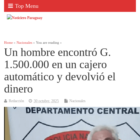
Top Menu
Home
»
Nacionales
» You are reading »
Un hombre encontró G.
1.500.000 en un cajero
automático y devolvió el
dinero
Redacción
30 octubre, 2025
Nacionales