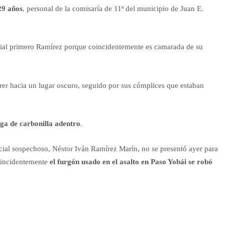
29 años
, personal de la comisaría de 11ª del municipio de Juan E.
ficial primero Ramírez porque coincidentemente es camarada de su
rrer hacia un lugar oscuro, seguido por sus cómplices que estaban
rga de carbonilla adentro
.
icial sospechoso, Néstor Iván Ramírez Marín, no se presentó ayer para
coincidentemente
el furgón usado en el asalto en Paso Yobái se robó