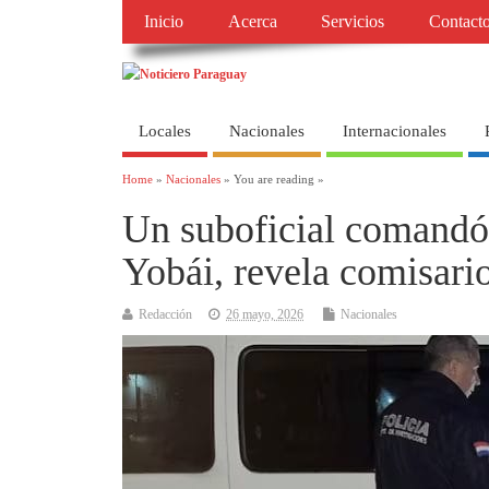
Inicio
Acerca
Servicios
Contact
Locales
Nacionales
Internacionales
Home
»
Nacionales
» You are reading »
Un suboficial comandó 
Yobái, revela comisari
Redacción
26 mayo, 2026
Nacionales