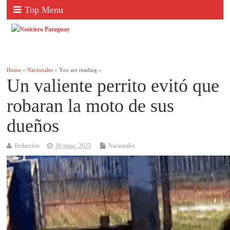
Top Menu
Home
»
Nacionales
» You are reading »
Un valiente perrito evitó que
robaran la moto de sus
dueños
Redacción
16 junio, 2025
Nacionales