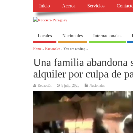
Inicio
Acerca
Servicios
Contact
Locales
Nacionales
Internacionales
Home
»
Nacionales
» You are reading »
Una familia abandona s
alquiler por culpa de p
Redacción
9 julio, 2025
Nacionales