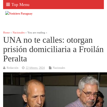
Top Menu
Home
»
Nacionales
» You are reading »
UNA no te calles: otorgan
prisión domiciliaria a Froilán
Peralta
Redacción
22 febrero, 2024
Nacionales