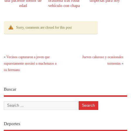
una paciente menor de
brasileña tras robar
dispersas para hoy
edad
vehículo con chapa
paraguaya
Sorry, comments are closed for this post
«
Vecinos capturaron a joven que
Jueves caluroso y ocasionales
supuestamente asesinó a machetazos a
tormentas
»
su hermano
Buscar
Deportes