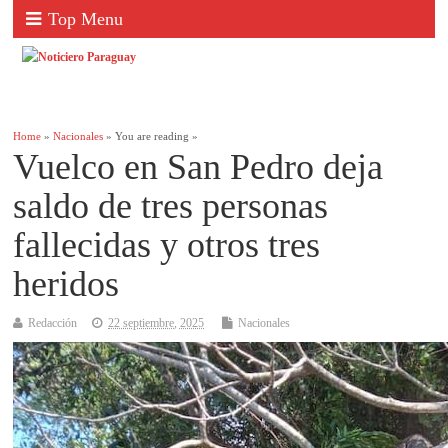
Top Menu
Home
»
Nacionales
» You are reading »
Vuelco en San Pedro deja
saldo de tres personas
fallecidas y otros tres
heridos
Redacción
22 septiembre, 2025
Nacionales