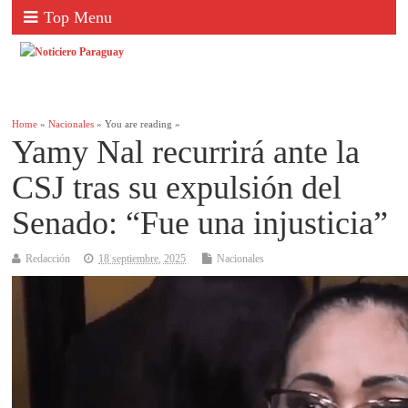
Top Menu
Home
»
Nacionales
» You are reading »
Yamy Nal recurrirá ante la
CSJ tras su expulsión del
Senado: “Fue una injusticia”
Redacción
18 septiembre, 2025
Nacionales