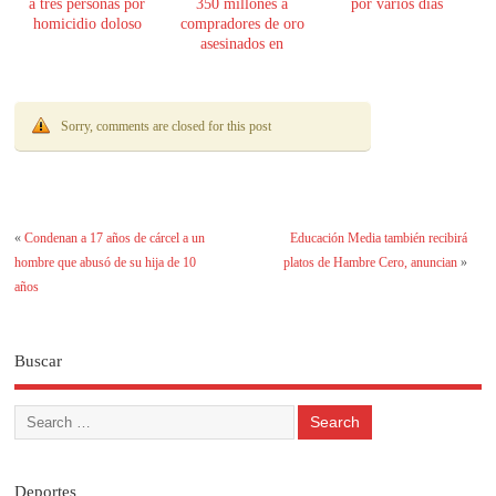
a tres personas por
350 millones a
por varios días
homicidio doloso
compradores de oro
asesinados en
Encarnación
Sorry, comments are closed for this post
«
Condenan a 17 años de cárcel a un
Educación Media también recibirá
hombre que abusó de su hija de 10
platos de Hambre Cero, anuncian
»
años
Buscar
Deportes