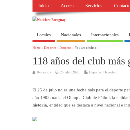
Inicio
Acerca
Servicios
Contact
Locales
Nacionales
Internacionales
Home
»
Deportes
»
Deportes
» You are reading »
118 años del club más 
Redacción
25 julio, 2020
Deportes
,
Deportes
El 25 de julio no es una fecha más para el deporte p
año 1902, nacía el Olimpia Club de Fútbol, la entida
historia,
entidad que se destaca a nivel nacional e int