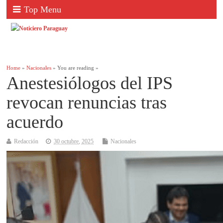
Top Menu
Home
»
Nacionales
» You are reading »
Anestesiólogos del IPS
revocan renuncias tras
acuerdo
Redacción
30 octubre, 2025
Nacionales