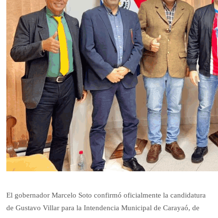
El gobernador Marcelo Soto confirmó oficialmente la candidatura
de Gustavo Villar para la Intendencia Municipal de Carayaó, de