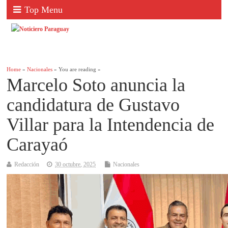
Top Menu
Home
»
Nacionales
» You are reading »
Marcelo Soto anuncia la
candidatura de Gustavo
Villar para la Intendencia de
Carayaó
Redacción
30 octubre, 2025
Nacionales