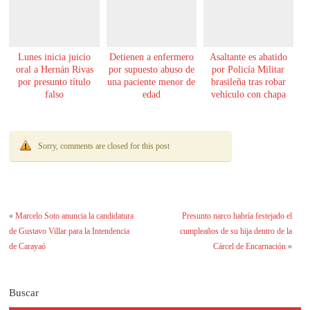
Lunes inicia juicio
Detienen a enfermero
Asaltante es abatido
oral a Hernán Rivas
por supuesto abuso de
por Policía Militar
por presunto título
una paciente menor de
brasileña tras robar
falso
edad
vehículo con chapa
paraguaya
Sorry, comments are closed for this post
«
Marcelo Soto anuncia la candidatura
Presunto narco habría festejado el
de Gustavo Villar para la Intendencia
cumpleaños de su hija dentro de la
de Carayaó
Cárcel de Encarnación
»
Buscar