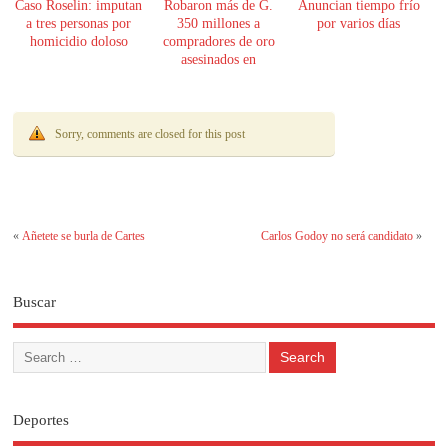
Caso Roselin: imputan
Robaron más de G.
Anuncian tiempo frío
a tres personas por
350 millones a
por varios días
homicidio doloso
compradores de oro
asesinados en
Encarnación
Sorry, comments are closed for this post
«
Añetete se burla de Cartes
Carlos Godoy no será candidato
»
Buscar
Deportes