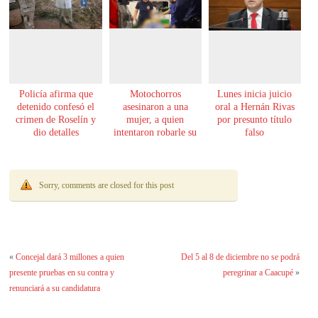
Policía afirma que
Motochorros
Lunes inicia juicio
detenido confesó el
asesinaron a una
oral a Hernán Rivas
crimen de Roselín y
mujer, a quien
por presunto título
dio detalles
intentaron robarle su
falso
escalofriantes
moto
Sorry, comments are closed for this post
«
Concejal dará 3 millones a quien
Del 5 al 8 de diciembre no se podrá
presente pruebas en su contra y
peregrinar a Caacupé
»
renunciará a su candidatura