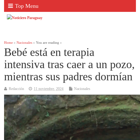
Top Menu
Home
»
Nacionales
» You are reading »
Bebé está en terapia
intensiva tras caer a un pozo,
mientras sus padres dormían
Redacción
11 noviembre, 2024
Nacionales