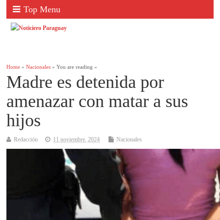
Top Menu
Home
»
Nacionales
» You are reading »
Madre es detenida por
amenazar con matar a sus
hijos
Redacción
11 noviembre, 2024
Nacionales