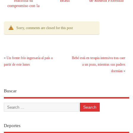
reafirma su
Brasil
de Roselin Florentín
compromiso con la
transparencia
Sorry, comments are closed for this post
«
Un frente frío ingresaría al país a
Bebé está en terapia intensiva tras caer
partir de este lunes
a un pozo, mientras sus padres
dormían
»
Buscar
Deportes