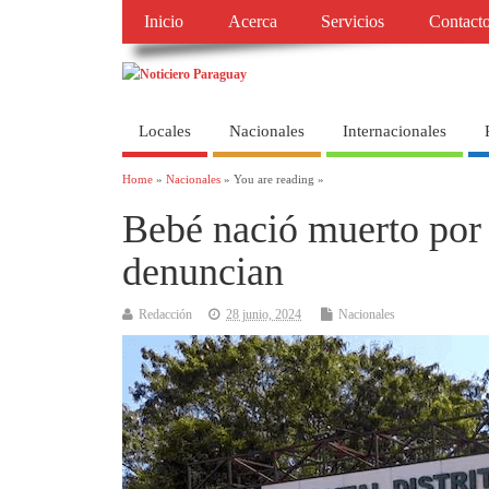
Inicio
Acerca
Servicios
Contact
Locales
Nacionales
Internacionales
Home
»
Nacionales
» You are reading »
Bebé nació muerto por 
denuncian
Redacción
28 junio, 2024
Nacionales