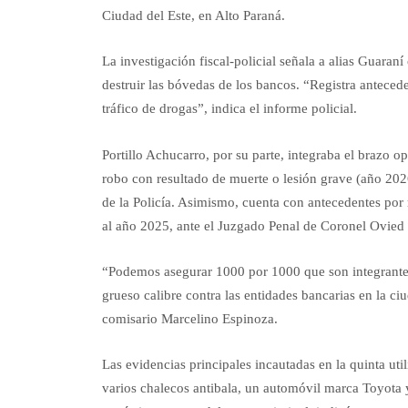
Ciudad del Este, en Alto Paraná.
La investigación fiscal-policial señala a alias Guaran
destruir las bóvedas de los bancos. “Registra anteced
tráfico de drogas”, indica el informe policial.
Portillo Achucarro, por su parte, integraba el brazo o
robo con resultado de muerte o lesión grave (año 202
de la Policía. Asimismo, cuenta con antecedentes por
al año 2025, ante el Juzgado Penal de Coronel Ovied
“Podemos asegurar 1000 por 1000 que son integrantes
grueso calibre contra las entidades bancarias en la 
comisario Marcelino Espinoza.
Las evidencias principales incautadas en la quinta ut
varios chalecos antibala, un automóvil marca Toyota y