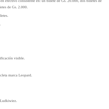
n efectivo consistente en: un billete de Gs. 20.000, dos billetes de
letes de Gs. 2.000.
letes.
.
ficación visible.
icleta marca Leopard.
 Ludkiwiez.