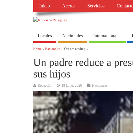
Inicio
Acerca
Servicios
Contact
Locales
Nacionales
Internacionales
Home
»
Nacionales
» You are reading »
Un padre reduce a presu
sus hijos
Redacción
18 junio, 2026
Nacionales