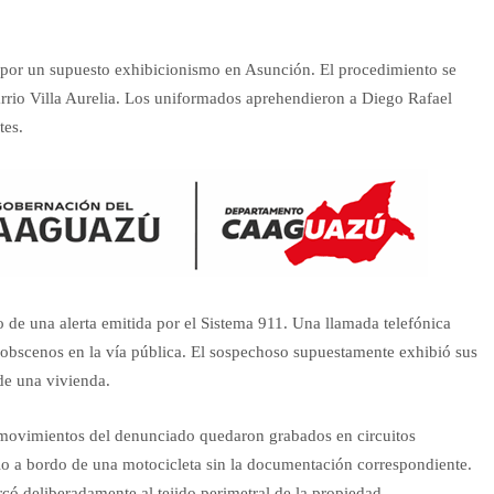
n por un supuesto exhibicionismo en Asunción. El procedimiento se
barrio Villa Aurelia. Los uniformados aprehendieron a Diego Rafael
tes.
go de una alerta emitida por el Sistema 911. Una llamada telefónica
 obscenos en la vía pública. El sospechoso supuestamente exhibió sus
 de una vivienda.
s movimientos del denunciado quedaron grabados en circuitos
tio a bordo de una motocicleta sin la documentación correspondiente.
rcó deliberadamente al tejido perimetral de la propiedad.