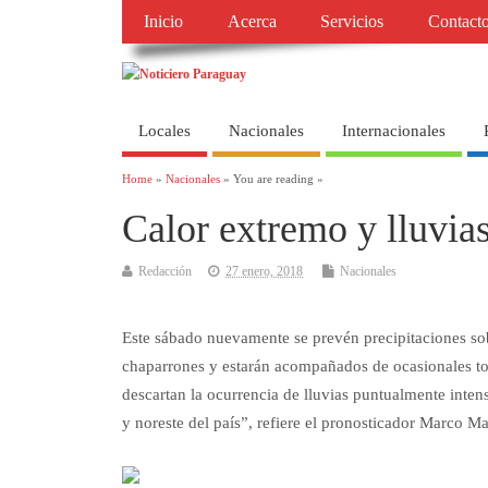
Inicio
Acerca
Servicios
Contact
Locales
Nacionales
Internacionales
Home
»
Nacionales
» You are reading »
Calor extremo y lluvias
Redacción
27 enero, 2018
Nacionales
Este sábado nuevamente se prevén precipitaciones sob
chaparrones y estarán acompañados de ocasionales torm
descartan la ocurrencia de lluvias puntualmente inten
y noreste del país”, refiere el pronosticador Marco M