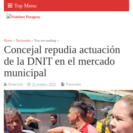
Top Menu
Home
»
Nacionales
» You are reading »
Concejal repudia actuación
de la DNIT en el mercado
municipal
Redacción
22 octubre, 2025
Nacionales