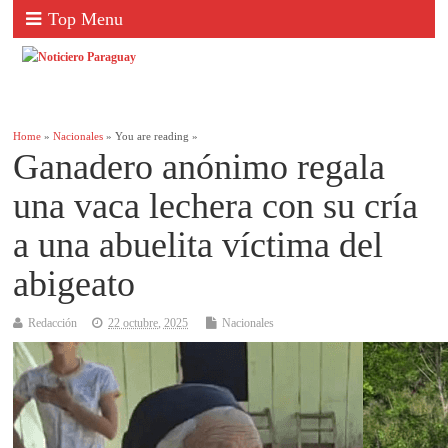
Top Menu
Home
»
Nacionales
» You are reading »
Ganadero anónimo regala
una vaca lechera con su cría
a una abuelita víctima del
abigeato
Redacción
22 octubre, 2025
Nacionales