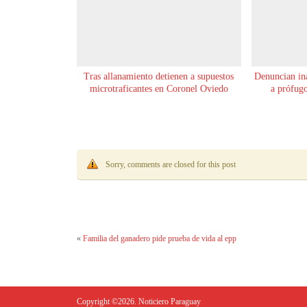
Tras allanamiento detienen a supuestos
Denuncian ina
microtraficantes en Coronel Oviedo
a prófugo
Sorry, comments are closed for this post
«
Familia del ganadero pide prueba de vida al epp
Copyright ©2026. Noticiero Paraguay