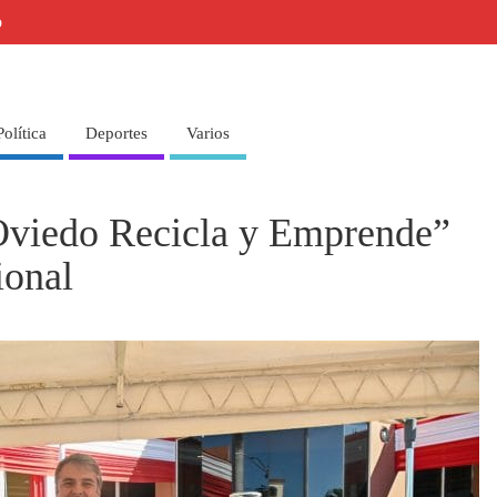
o
Política
Deportes
Varios
Oviedo Recicla y Emprende”
ional