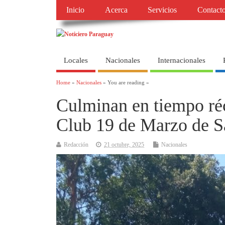
Inicio
Acerca
Servicios
Contact
Locales
Nacionales
Internacionales
Home
»
Nacionales
» You are reading »
Culminan en tiempo réc
Club 19 de Marzo de S
Redacción
21 octubre, 2025
Nacionales