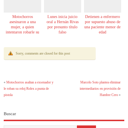
Motochorros
Lunes inicia juicio
Detienen a enfermero
asesinaron a una
oral a Hernán Rivas
por supuesto abuso de
mujer, a quien
por presunto título
una paciente menor de
intentaron robarle su
falso
edad
moto
Sorry, comments are closed for this post
«
Motochorros asaltan a exsenador y
Marcelo Soto plantea eliminar
le roban su reloj Rolex a punta de
intermediarios en provisión de
pistola
Hambre Cero
»
Buscar