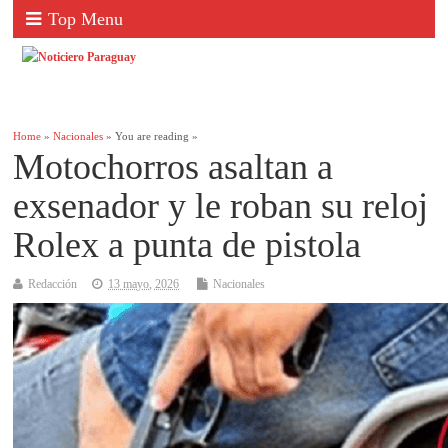
Top Menu
Home
»
Nacionales
» You are reading »
Motochorros asaltan a
exsenador y le roban su reloj
Rolex a punta de pistola
Redacción
13 mayo, 2026
Nacionales