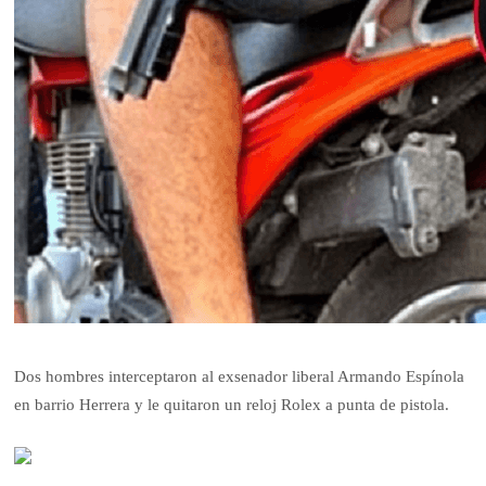
Dos hombres interceptaron al exsenador liberal Armando Espínola
en barrio Herrera y le quitaron un reloj Rolex a punta de pistola.