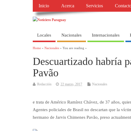
Inicio
Acerca
Servicios
Contact
Locales
Nacionales
Internacionales
Home
»
Nacionales
» You are reading »
Descuartizado habría p
Pavão
Redacción
22 marzo, 2017
Nacionales
e trata de Américo Ramírez Chávez, de 37 años, quie
Agentes policiales de Brasil no descartan que la víc
hermano de Jarvis Chimenes Pavão, preso actualment