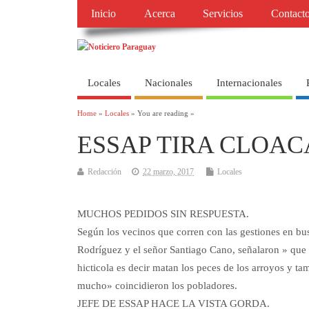
Inicio
Acerca
Servicios
Contact
Locales
Nacionales
Internacionales
Home
»
Locales
» You are reading »
ESSAP TIRA CLOAC
Redacción
22 marzo, 2017
Locales
MUCHOS PEDIDOS SIN RESPUESTA.
Según los vecinos que corren con las gestiones en bu
Rodríguez y el señor Santiago Cano, señalaron » que
hicticola es decir matan los peces de los arroyos y t
mucho» coincidieron los pobladores.
JEFE DE ESSAP HACE LA VISTA GORDA.