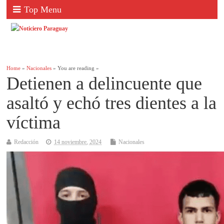
Top Menu
Home
»
Nacionales
» You are reading »
Detienen a delincuente que
asaltó y echó tres dientes a la
víctima
Redacción
14 noviembre, 2024
Nacionales