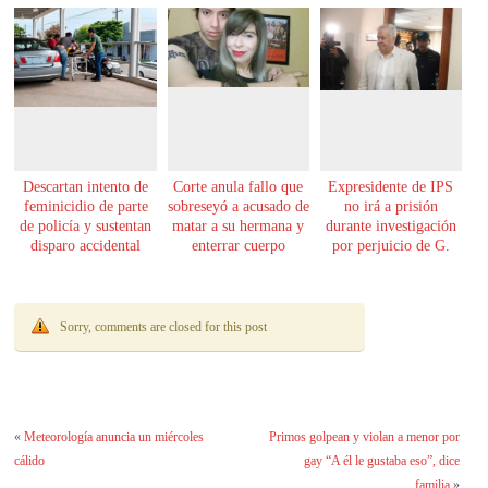
Descartan intento de
Corte anula fallo que
Expresidente de IPS
feminicidio de parte
sobreseyó a acusado de
no irá a prisión
de policía y sustentan
matar a su hermana y
durante investigación
disparo accidental
enterrar cuerpo
por perjuicio de G.
61.000 millones
Sorry, comments are closed for this post
«
Meteorología anuncia un miércoles
Primos golpean y violan a menor por
cálido
gay “A él le gustaba eso”, dice
familia
»