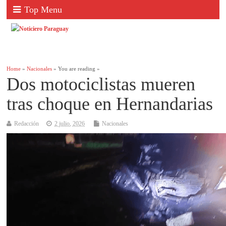
Top Menu
Home
»
Nacionales
» You are reading »
Dos motociclistas mueren
tras choque en Hernandarias
Redacción
2 julio, 2026
Nacionales