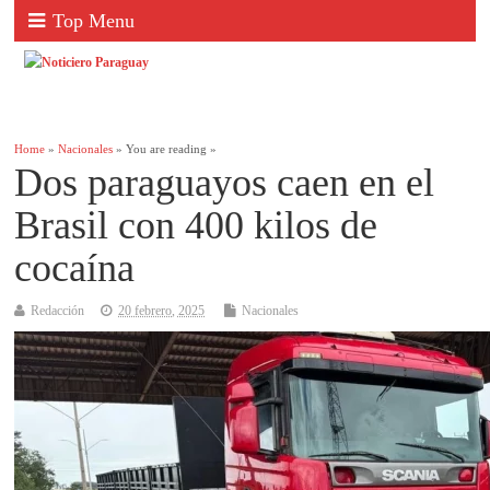
Top Menu
Home
»
Nacionales
» You are reading »
Dos paraguayos caen en el
Brasil con 400 kilos de
cocaína
Redacción
20 febrero, 2025
Nacionales