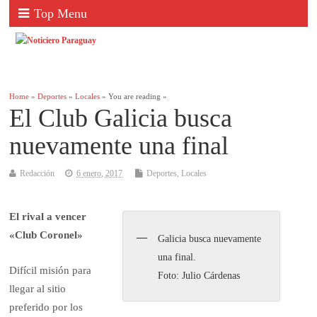
Top Menu
Home
»
Deportes
»
Locales
» You are reading »
El Club Galicia busca
nuevamente una final
Redacción
6 enero, 2017
Deportes
,
Locales
El rival a vencer
«Club Coronel»
Galicia busca nuevamente
una final.
Difícil misión para
Foto: Julio Cárdenas
llegar al sitio
preferido por los