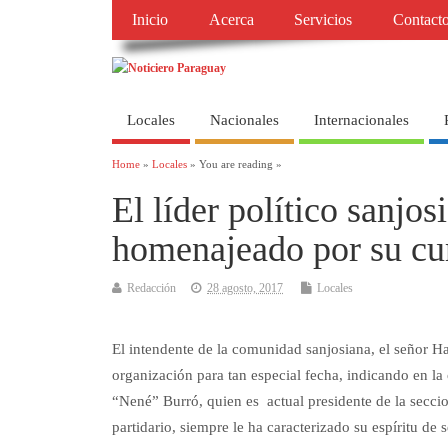
Inicio
Acerca
Servicios
Contact
Locales
Nacionales
Internacionales
Home
»
Locales
» You are reading »
El líder político sanjo
homenajeado por su c
Redacción
28 agosto, 2017
Locales
El intendente de la comunidad sanjosiana, el señor H
organización para tan especial fecha, indicando en la 
“Nené” Burró, quien es actual presidente de la seccio
partidario, siempre le ha caracterizado su espíritu de