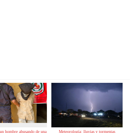
 un hombre abusando de una
Meteorología: lluvias y tormentas