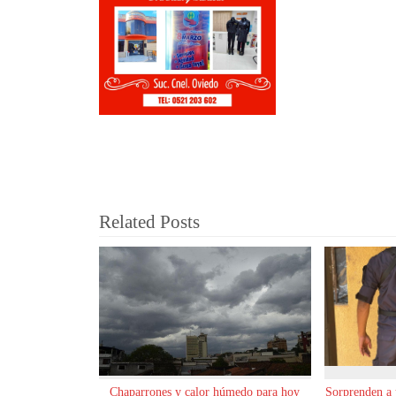
Related Posts
Chaparrones y calor húmedo para hoy
Sorprenden a