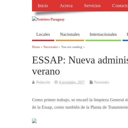
Inicio
Acerca
Servicios
Contact
Locales
Nacionales
Internacionales
Home
»
Nacionales
» You are reading »
ESSAP: Nueva administ
verano
Redacción
8 noviembre, 2017
Nacionales
Como primer trabajo, se encaró la limpieza General 
de la Essap, como también de la Planta de Tratamien