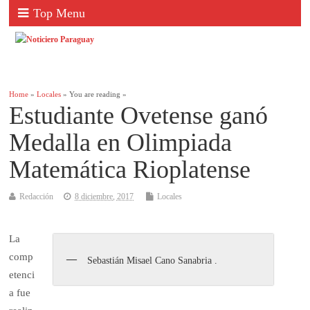
Top Menu
Home
»
Locales
» You are reading »
Estudiante Ovetense ganó
Medalla en Olimpiada
Matemática Rioplatense
Redacción
8 diciembre, 2017
Locales
La
comp
Sebastián Misael Cano Sanabria .
etenci
a fue