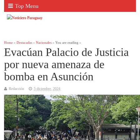
Top Menu
Home
»
Destacadas
»
Nacionales
» You are reading »
Evacúan Palacio de Justicia
por nueva amenaza de
bomba en Asunción
Redacción
5 diciembre, 2024