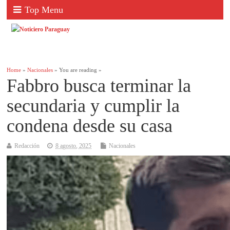
Top Menu
Home
»
Nacionales
» You are reading »
Fabbro busca terminar la
secundaria y cumplir la
condena desde su casa
Redacción
8 agosto, 2025
Nacionales