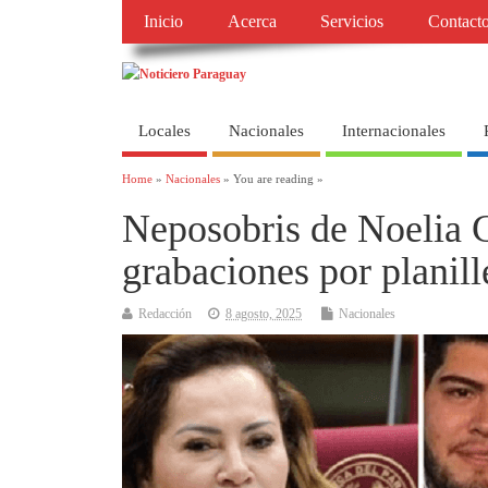
Inicio
Acerca
Servicios
Contact
Locales
Nacionales
Internacionales
Home
»
Nacionales
» You are reading »
Neposobris de Noelia C
grabaciones por planil
Redacción
8 agosto, 2025
Nacionales