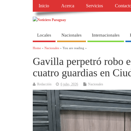
Inicio
Acerca
Servicios
Contact
Locales
Nacionales
Internacionales
Home
»
Nacionales
» You are reading »
Gavilla perpetró robo e
cuatro guardias en Ciu
Redacción
6 julio, 2026
Nacionales