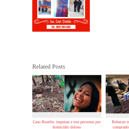
Related Posts
Caso Roselin: imputan a tres personas por
Robaron m
homicidio doloso
comprador