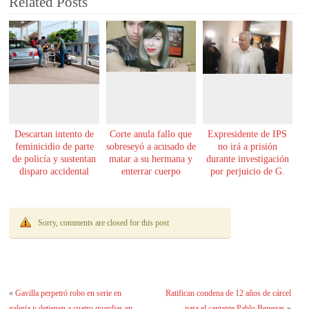
Related Posts
Descartan intento de
Corte anula fallo que
Expresidente de IPS
feminicidio de parte
sobreseyó a acusado de
no irá a prisión
de policía y sustentan
matar a su hermana y
durante investigación
disparo accidental
enterrar cuerpo
por perjuicio de G.
61.000 millones
Sorry, comments are closed for this post
«
Gavilla perpetró robo en serie en
Ratifican condena de 12 años de cárcel
galería y detienen a cuatro guardias en
para el cantante Pablo Benegas
»