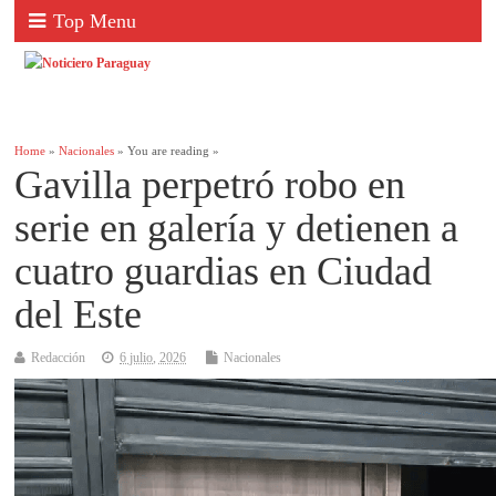
Top Menu
Home
»
Nacionales
» You are reading »
Gavilla perpetró robo en
serie en galería y detienen a
cuatro guardias en Ciudad
del Este
Redacción
6 julio, 2026
Nacionales