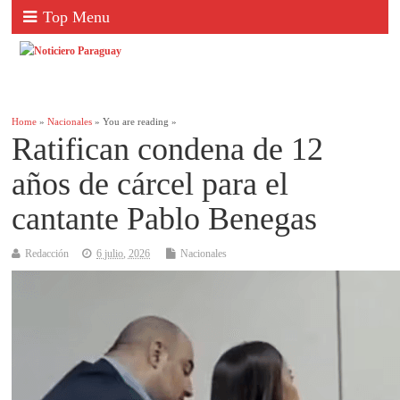
Top Menu
Home
»
Nacionales
» You are reading »
Ratifican condena de 12
años de cárcel para el
cantante Pablo Benegas
Redacción
6 julio, 2026
Nacionales