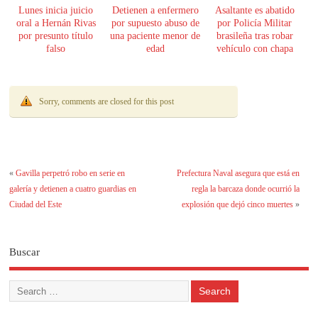
Lunes inicia juicio
Detienen a enfermero
Asaltante es abatido
oral a Hernán Rivas
por supuesto abuso de
por Policía Militar
por presunto título
una paciente menor de
brasileña tras robar
falso
edad
vehículo con chapa
paraguaya
Sorry, comments are closed for this post
«
Gavilla perpetró robo en serie en
Prefectura Naval asegura que está en
galería y detienen a cuatro guardias en
regla la barcaza donde ocurrió la
Ciudad del Este
explosión que dejó cinco muertes
»
Buscar