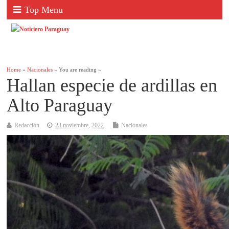
Top Menu
Home
»
Nacionales
» You are reading »
Hallan especie de ardillas en
Alto Paraguay
Redacción
23 noviembre, 2022
Nacionales