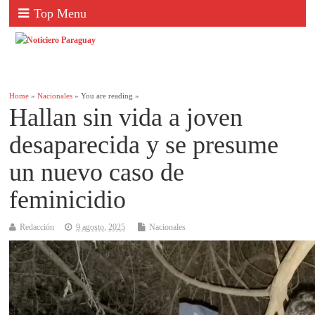
Top Menu
Home
»
Nacionales
» You are reading »
Hallan sin vida a joven
desaparecida y se presume
un nuevo caso de
feminicidio
Redacción
9 agosto, 2025
Nacionales