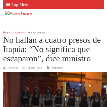
Top Menu
Home
»
Nacionales
» You are reading »
No hallan a cuatro presos de
Itapúa: “No significa que
escaparon”, dice ministro
Redacción
9 agosto, 2025
Nacionales