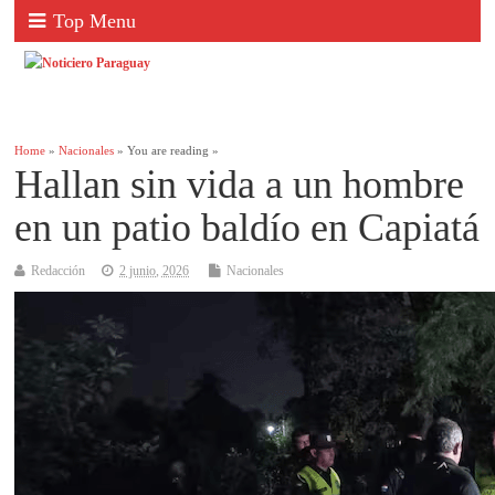
Top Menu
Home
»
Nacionales
» You are reading »
Hallan sin vida a un hombre
en un patio baldío en Capiatá
Redacción
2 junio, 2026
Nacionales