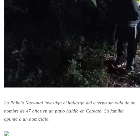
La Policía Nacional investiga el hallazgo del cuerpo sin vida de un
hombre de 47 años en un patio baldío en Capiatá. Su familia
apunta a un homicidio.