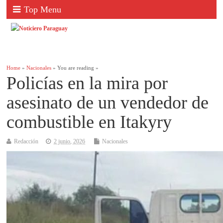
Top Menu
Home
»
Nacionales
» You are reading »
Policías en la mira por
asesinato de un vendedor de
combustible en Itakyry
Redacción
2 junio, 2026
Nacionales